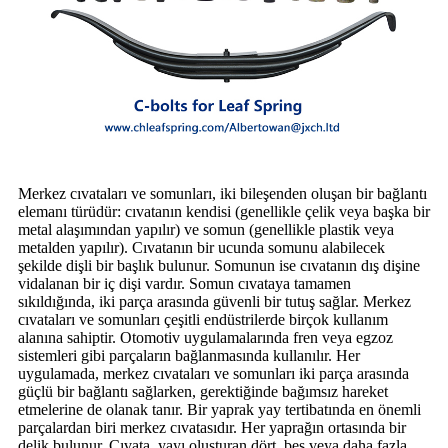
Merkez cıvataları ve somunları, iki bileşenden oluşan bir bağlantı
elemanı türüdür: cıvatanın kendisi (genellikle çelik veya başka bir
metal alaşımından yapılır) ve somun (genellikle plastik veya
metalden yapılır). Cıvatanın bir ucunda somunu alabilecek
şekilde dişli bir başlık bulunur. Somunun ise cıvatanın dış dişine
vidalanan bir iç dişi vardır. Somun cıvataya tamamen
sıkıldığında, iki parça arasında güvenli bir tutuş sağlar. Merkez
cıvataları ve somunları çeşitli endüstrilerde birçok kullanım
alanına sahiptir. Otomotiv uygulamalarında fren veya egzoz
sistemleri gibi parçaların bağlanmasında kullanılır. Her
uygulamada, merkez cıvataları ve somunları iki parça arasında
güçlü bir bağlantı sağlarken, gerektiğinde bağımsız hareket
etmelerine de olanak tanır. Bir yaprak yay tertibatında en önemli
parçalardan biri merkez cıvatasıdır. Her yaprağın ortasında bir
delik bulunur. Cıvata, yayı oluşturan dört, beş veya daha fazla