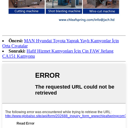
Öncesi:
MAN Hyundai Toyota Yaprak Yaylı Kamyonlar İçin
Orta Cıvatalar
Sonraki:
Hafif Hizmet Kamyonları İçin Çin FAW Jiefang
CA151 Kamyonu