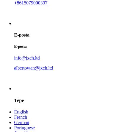
+8615079000397
E-posta
E-posta
info@jxch.ltd
albertowan@jxch.ltd
Tepe
English
French
German
Portuguese