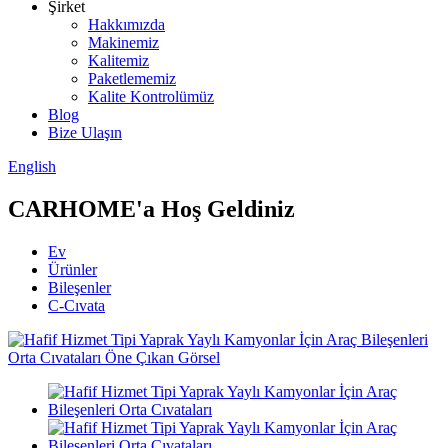
Şirket
Hakkımızda
Makinemiz
Kalitemiz
Paketlememiz
Kalite Kontrolümüz
Blog
Bize Ulaşın
English
CARHOME'a Hoş Geldiniz
Ev
Ürünler
Bileşenler
C-Cıvata