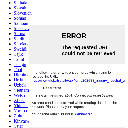
Sinhala
Slovak
Slovenian
Somali
Samoan
Scots Gaelic
Shona
Sindhi
Sundanese
Swahili
Tajik
Tamil
Telugu
Thai
Ukrainian
Urdu
Uzbek
Vietnamese
Welsh
Xhosa
Yiddish
Yoruba
Zulu
Kinyarwanda
Tatar