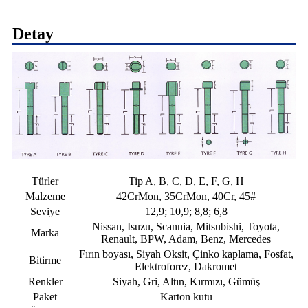
Detay
Türler
Tip A, B, C, D, E, F, G, H
Malzeme
42CrMon, 35CrMon, 40Cr, 45#
Seviye
12,9; 10,9; 8,8; 6,8
Nissan, Isuzu, Scannia, Mitsubishi, Toyota,
Marka
Renault, BPW, Adam, Benz, Mercedes
Fırın boyası, Siyah Oksit, Çinko kaplama, Fosfat,
Bitirme
Elektroforez, Dakromet
Renkler
Siyah, Gri, Altın, Kırmızı, Gümüş
Paket
Karton kutu