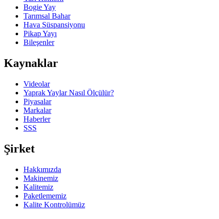
Bogie Yay
Tarımsal Bahar
Hava Süspansiyonu
Pikap Yayı
Bileşenler
Kaynaklar
Videolar
Yaprak Yaylar Nasıl Ölçülür?
Piyasalar
Markalar
Haberler
SSS
Şirket
Hakkımızda
Makinemiz
Kalitemiz
Paketlememiz
Kalite Kontrolümüz