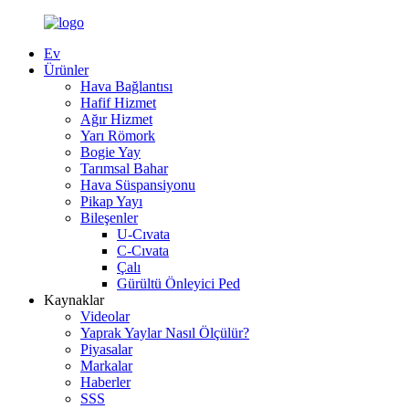
Ev
Ürünler
Hava Bağlantısı
Hafif Hizmet
Ağır Hizmet
Yarı Römork
Bogie Yay
Tarımsal Bahar
Hava Süspansiyonu
Pikap Yayı
Bileşenler
U-Cıvata
C-Cıvata
Çalı
Gürültü Önleyici Ped
Kaynaklar
Videolar
Yaprak Yaylar Nasıl Ölçülür?
Piyasalar
Markalar
Haberler
SSS