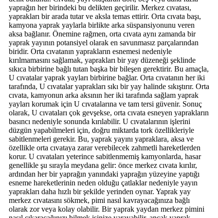
yaprağın her birindeki bu delikten geçirilir. Merkez cıvatası,
yaprakları bir arada tutar ve aksla temas ettirir. Orta cıvata başı,
kamyona yaprak yaylarla birlikte arka süspansiyonunu veren
aksa bağlanır. Önemine rağmen, orta cıvata aynı zamanda bir
yaprak yayının potansiyel olarak en savunmasız parçalarından
biridir. Orta cıvatanın yaprakların esnemesi nedeniyle
kırılmamasını sağlamak, yaprakları bir yay düzeneği şeklinde
sıkıca birbirine bağlı tutan başka bir bileşen gerektirir. Bu amaçla,
U cıvatalar yaprak yayları birbirine bağlar. Orta cıvatanın her iki
tarafında, U cıvatalar yaprakları sıkı bir yay halinde sıkıştırır. Orta
cıvata, kamyonun arka aksının her iki tarafında sağlam yaprak
yayları korumak için U cıvatalarına ve tam tersi güvenir. Sonuç
olarak, U cıvataları çok gevşekse, orta cıvata esneyen yaprakların
basıncı nedeniyle sonunda kırılabilir. U cıvatalarının işlerini
düzgün yapabilmeleri için, doğru miktarda tork özellikleriyle
sabitlenmeleri gerekir. Bu, yaprak yayını yapraklara, aksa ve
özellikle orta cıvataya zarar verebilecek zahmetli hareketlerden
korur. U cıvataları yeterince sabitlenmemiş kamyonlarda, hasar
genellikle şu sırayla meydana gelir: önce merkez cıvata kırılır,
ardından her bir yaprağın yanındaki yaprağın yüzeyine yaptığı
esneme hareketlerinin neden olduğu çatlaklar nedeniyle yayın
yaprakları daha hızlı bir şekilde yerinden oynar. Yaprak yay
merkez cıvatasını sökmek, pimi nasıl kavrayacağınıza bağlı
olarak zor veya kolay olabilir. Bir yaprak yaydan merkez pimini
nasıl çıkaracağınızı bilmek işinize yarayabilir, ancak yaprak