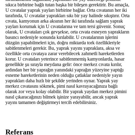
sıkıca birbirine bağlı tutan başka bir bileşen gerektirir. Bu amaçla,
U cıvatalar yaprak yayları birbirine bağlar. Orta cıvatanın her iki
tarafında, U cıvatalar yaprakları sıkı bir yay halinde sıkıştırır. Orta
cıvata, kamyonun arka aksının her iki tarafında sağlam yaprak
yayları korumak için U cıvatalarına ve tam tersi güvenir. Sonuç
olarak, U cıvataları çok gevşekse, orta cıvata esneyen yaprakların
basıncı nedeniyle sonunda kırılabilir. U cıvatalarının işlerini
düzgün yapabilmeleri için, doğru miktarda tork özellikleriyle
sabitlenmeleri gerekir. Bu, yaprak yayını yapraklara, aksa ve
özellikle orta cıvataya zarar verebilecek zahmetli hareketlerden
korur. U cıvataları yeterince sabitlenmemiş kamyonlarda, hasar
genellikle şu sırayla meydana gelir: önce merkez cıvata kırılır,
ardından her bir yaprağın yanındaki yaprağın yüzeyine yaptığı
esneme hareketlerinin neden olduğu çatlaklar nedeniyle yayın
yaprakları daha hızlı bir şekilde yerinden oynar. Yaprak yay
merkez cıvatasını sökmek, pimi nasıl kavrayacağınıza bağlı
olarak zor veya kolay olabilir. Bir yaprak yaydan merkez pimini
nasıl çıkaracağınızı bilmek işinize yarayabilir, ancak yaprak
yayını tamamen değiştirmeyi tercih edebilirsiniz.
Referans