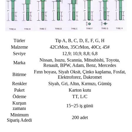
Türler
Tip A, B, C, D, E, F, G, H
Malzeme
42CrMon, 35CrMon, 40Cr, 45#
Seviye
12,9; 10,9; 8,8; 6,8
Nissan, Isuzu, Scannia, Mitsubishi, Toyota,
Marka
Renault, BPW, Adam, Benz, Mercedes
Fırın boyası, Siyah Oksit, Çinko kaplama, Fosfat,
Bitirme
Elektroforez, Dakromet
Renkler
Siyah, Gri, Altın, Kırmızı, Gümüş
Paket
Karton kutu
Ödeme
TT, L/C
Kurşun
15~25 iş günü
zamanı
Minimum
200 adet
Sipariş Adedi