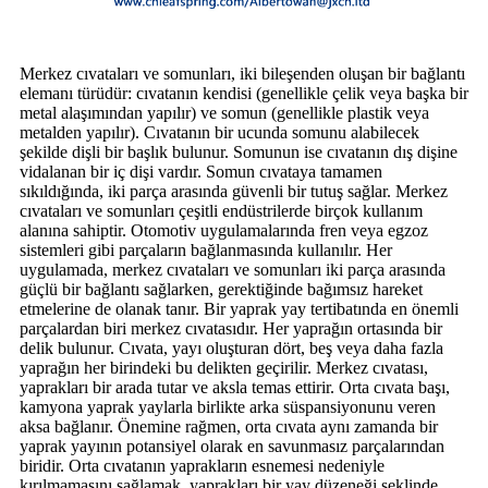
Merkez cıvataları ve somunları, iki bileşenden oluşan bir bağlantı
elemanı türüdür: cıvatanın kendisi (genellikle çelik veya başka bir
metal alaşımından yapılır) ve somun (genellikle plastik veya
metalden yapılır). Cıvatanın bir ucunda somunu alabilecek
şekilde dişli bir başlık bulunur. Somunun ise cıvatanın dış dişine
vidalanan bir iç dişi vardır. Somun cıvataya tamamen
sıkıldığında, iki parça arasında güvenli bir tutuş sağlar. Merkez
cıvataları ve somunları çeşitli endüstrilerde birçok kullanım
alanına sahiptir. Otomotiv uygulamalarında fren veya egzoz
sistemleri gibi parçaların bağlanmasında kullanılır. Her
uygulamada, merkez cıvataları ve somunları iki parça arasında
güçlü bir bağlantı sağlarken, gerektiğinde bağımsız hareket
etmelerine de olanak tanır. Bir yaprak yay tertibatında en önemli
parçalardan biri merkez cıvatasıdır. Her yaprağın ortasında bir
delik bulunur. Cıvata, yayı oluşturan dört, beş veya daha fazla
yaprağın her birindeki bu delikten geçirilir. Merkez cıvatası,
yaprakları bir arada tutar ve aksla temas ettirir. Orta cıvata başı,
kamyona yaprak yaylarla birlikte arka süspansiyonunu veren
aksa bağlanır. Önemine rağmen, orta cıvata aynı zamanda bir
yaprak yayının potansiyel olarak en savunmasız parçalarından
biridir. Orta cıvatanın yaprakların esnemesi nedeniyle
kırılmamasını sağlamak, yaprakları bir yay düzeneği şeklinde