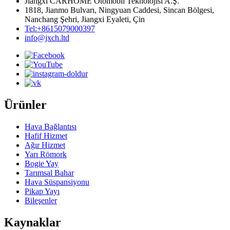
Jiangxi CARHOME Otomobil Teknolojisi A.Ş.
1818, Jianmo Bulvarı, Ningyuan Caddesi, Sincan Bölgesi,
Nanchang Şehri, Jiangxi Eyaleti, Çin
Tel:+8615079000397
info@jxch.ltd
Ürünler
Hava Bağlantısı
Hafif Hizmet
Ağır Hizmet
Yarı Römork
Bogie Yay
Tarımsal Bahar
Hava Süspansiyonu
Pikap Yayı
Bileşenler
Kaynaklar