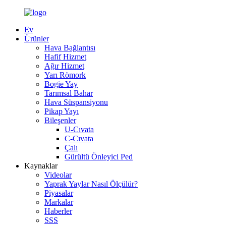
Ev
Ürünler
Hava Bağlantısı
Hafif Hizmet
Ağır Hizmet
Yarı Römork
Bogie Yay
Tarımsal Bahar
Hava Süspansiyonu
Pikap Yayı
Bileşenler
U-Cıvata
C-Cıvata
Çalı
Gürültü Önleyici Ped
Kaynaklar
Videolar
Yaprak Yaylar Nasıl Ölçülür?
Piyasalar
Markalar
Haberler
SSS