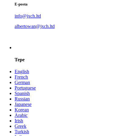
E-posta
info@jxch.ltd
albertowan@jxch.ltd
Tepe
English
French
German
Portuguese
Spanish
Russian
Japanese
Korean
Arabic
Irish
Greek
Turkish