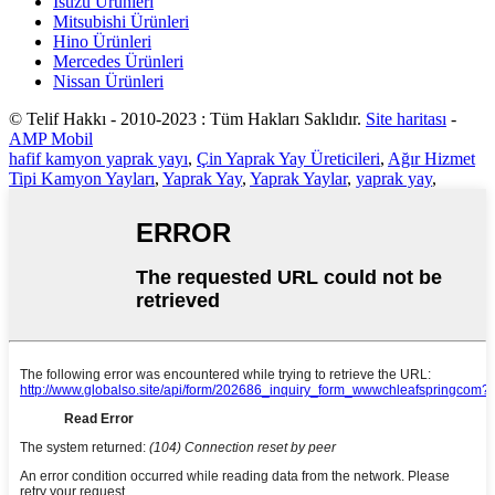
Isuzu Ürünleri
Mitsubishi Ürünleri
Hino Ürünleri
Mercedes Ürünleri
Nissan Ürünleri
© Telif Hakkı - 2010-2023 : Tüm Hakları Saklıdır.
Site haritası
-
AMP Mobil
hafif kamyon yaprak yayı
,
Çin Yaprak Yay Üreticileri
,
Ağır Hizmet
Tipi Kamyon Yayları
,
Yaprak Yay
,
Yaprak Yaylar
,
yaprak yay
,